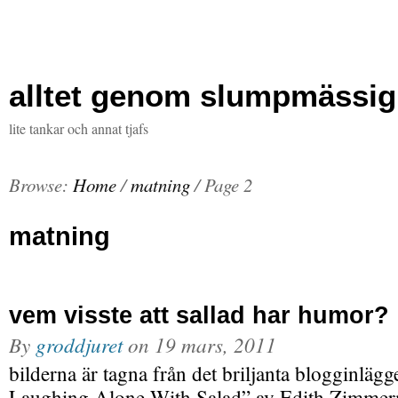
alltet genom slumpmässig
lite tankar och annat tjafs
Browse:
Home
/
matning
/
Page 2
matning
vem visste att sallad har humor?
By
groddjuret
on
19 mars, 2011
bilderna är tagna från det briljanta blogginlä
Laughing Alone With Salad” av Edith Zimme