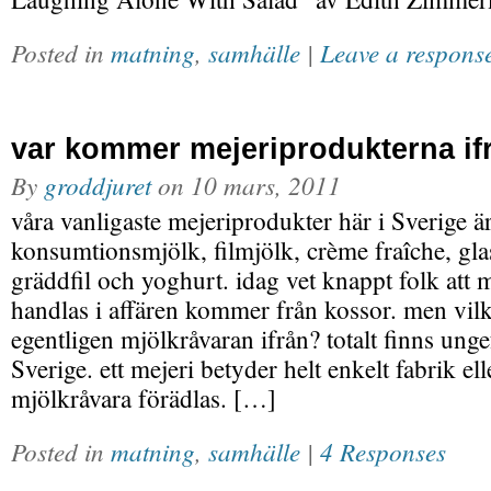
Posted in
matning
,
samhälle
|
Leave a respons
var kommer mejeriprodukterna if
By
groddjuret
on
10 mars, 2011
våra vanligaste mejeriprodukter här i Sverige ä
konsumtionsmjölk, filmjölk, crème fraîche, glas
gräddfil och yoghurt. idag vet knappt folk att
handlas i affären kommer från kossor. men vi
egentligen mjölkråvaran ifrån? totalt finns unge
Sverige. ett mejeri betyder helt enkelt fabrik ell
mjölkråvara förädlas. […]
Posted in
matning
,
samhälle
|
4 Responses