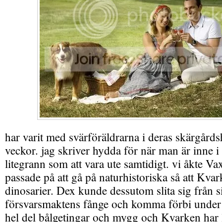
har varit med svärföräldrarna i deras skärgårds
veckor. jag skriver hydda för när man är inne i
litegrann som att vara ute samtidigt. vi åkte V
passade på att gå på naturhistoriska så att Kvark
dinosarier. Dex kunde dessutom slita sig från
försvarsmaktens fånge och komma förbi under e
hel del bålgetingar och mygg och Kvarken har 