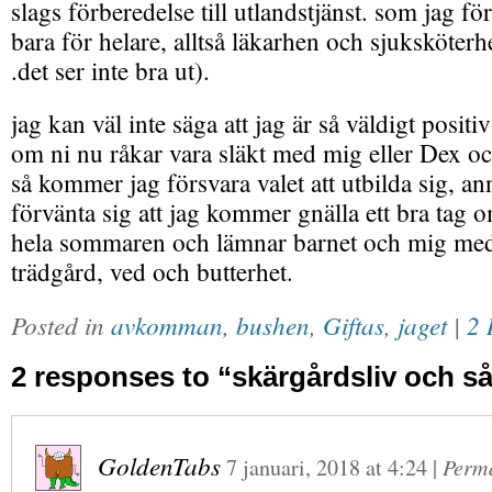
slags förberedelse till utlandstjänst. som jag för
bara för helare, alltså läkarhen och sjuksköterh
.det ser inte bra ut).
jag kan väl inte säga att jag är så väldigt positiv
om ni nu råkar vara släkt med mig eller Dex oc
så kommer jag försvara valet att utbilda sig, an
förvänta sig att jag kommer gnälla ett bra tag o
hela sommaren och lämnar barnet och mig med
trädgård, ved och butterhet.
Posted in
avkomman
,
bushen
,
Giftas
,
jaget
|
2 
2 responses to “skärgårdsliv och s
GoldenTabs
7 januari, 2018
at
4:24
|
Perm