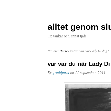
alltet genom s
lite tankar och annat tjafs
Browse:
Home
/
var var du när Lady Di dog?
var var du när Lady D
By
groddjuret
on
11 september, 2011