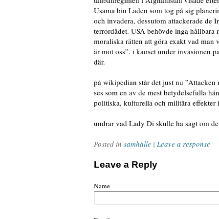
talibanregimen i Afghanistan visade efter
Usama bin Laden som tog på sig planering
och invadera, dessutom attackerade de Irak
terrordådet. USA behövde inga hållbara 
moraliska rätten att göra exakt vad man 
är mot oss”. i kaoset under invasionen pa
där.
på wikipedian står det just nu ”Attacken r
ses som en av de mest betydelsefulla hän
politiska, kulturella och militära effekt
undrar vad Lady Di skulle ha sagt om det
Posted in
samhälle
|
Leave a response
Leave a Reply
Name