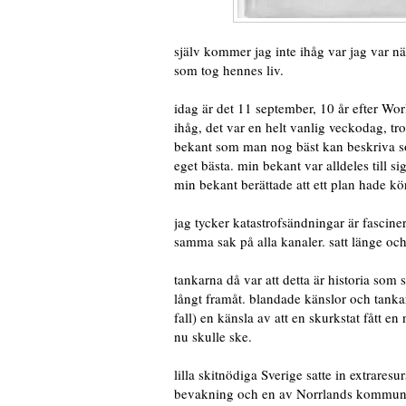
själv kommer jag inte ihåg var jag var n
som tog hennes liv.
idag är det 11 september, 10 år efter Wo
ihåg, det var en helt vanlig veckodag, tro
bekant som man nog bäst kan beskriva so
eget bästa. min bekant var alldeles till si
min bekant berättade att ett plan hade kö
jag tycker katastrofsändningar är fascine
samma sak på alla kanaler. satt länge oc
tankarna då var att detta är historia s
långt framåt. blandade känslor och tankar.
fall) en känsla av att en skurkstat fått e
nu skulle ske.
lilla skitnödiga Sverige satte in extrares
bevakning och en av Norrlands kommunerna