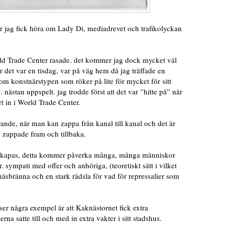
är jag fick höra om Lady Di, mediadrevet och trafikolyckan
rld Trade Center rasade. det kommer jag dock mycket väl
r det var en tisdag, var på väg hem då jag träffade en
m konstnärstypen som röker på lite för mycket för sitt
g. nästan uppspelt. jag trodde först att det var ”hitte på” när
rt in i World Trade Center.
rande, när man kan zappa från kanal till kanal och det är
h zappade fram och tillbaka.
om skapas, detta kommer påverka många, många människor
 sympati med offer och anhöriga, (teoretiskt sätt i vilket
n näsbränna och en stark rädsla för vad för repressalier som
urser några exempel är att Kaknästornet fick extra
 satte till och med in extra vakter i sitt stadshus.