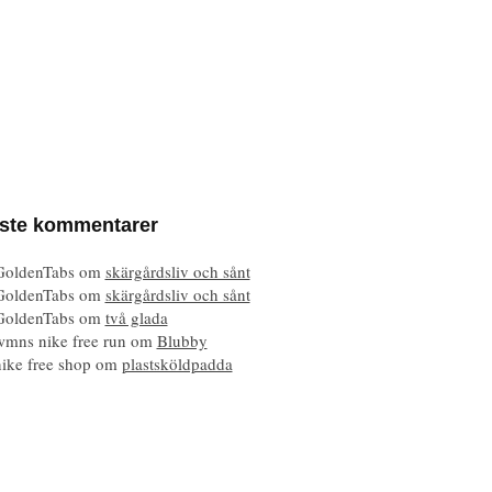
ste kommentarer
GoldenTabs om
skärgårdsliv och sånt
GoldenTabs om
skärgårdsliv och sånt
GoldenTabs om
två glada
wmns nike free run om
Blubby
nike free shop om
plastsköldpadda