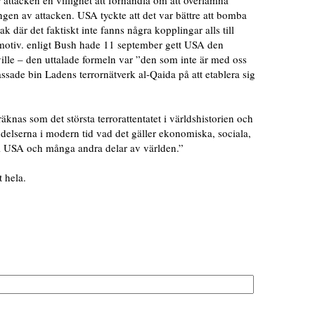
 attacken en villighet att förhandla om att överlämna
en av attacken. USA tyckte att det var bättre att bomba
 där det faktiskt inte fanns några kopplingar alls till
motiv. enligt Bush hade 11 september gett USA den
ville – den uttalade formeln var ”den som inte är med oss
ssade bin Ladens terrornätverk al-Qaida på att etablera sig
äknas som det största terrorattentatet i världshistorien och
delserna i modern tid vad det gäller ekonomiska, sociala,
er i USA och många andra delar av världen.”
 hela.