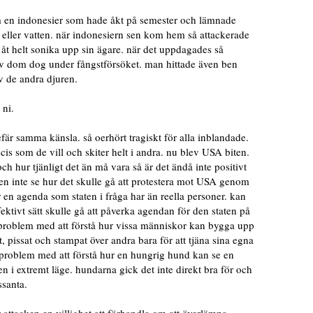
en indonesier som hade åkt på semester och lämnade
 eller vatten. när indonesiern sen kom hem så attackerade
 åt helt sonika upp sin ägare. när det uppdagades så
v dom dog under fångstförsöket. man hittade även ben
v de andra djuren.
 ni.
efär samma känsla. så oerhört tragiskt för alla inblandade.
s som de vill och skiter helt i andra. nu blev USA biten.
och hur tjänligt det än må vara så är det ändå inte positivt
gen inte se hur det skulle gå att protestera mot USA genom
r en agenda som staten i fråga har än reella personer. kan
ffektivt sätt skulle gå att påverka agendan för den staten på
get problem med att förstå hur vissa människor kan bygga upp
, pissat och stampat över andra bara för att tjäna sina egna
et problem med att förstå hur en hungrig hund kan se en
i extremt läge. hundarna gick det inte direkt bra för och
ssanta.