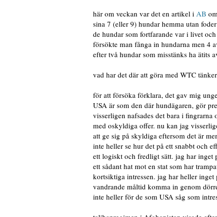
här om veckan var det en artikel i
AB
om 
sina 7 (eller 9) hundar hemma utan foder
de hundar som fortfarande var i livet och
försökte man fånga in hundarna men 4 a
efter två hundar som misstänks ha ätits a
vad har det där att göra med WTC tänker
för att försöka förklara, det gav mig ung
USA är som den där hundägaren, gör preci
visserligen nafsades det bara i fingrarna 
med oskyldiga offer. nu kan jag visserli
att ge sig på skyldiga eftersom det är me
inte heller se hur det på ett snabbt och e
ett logiskt och fredligt sätt. jag har in
ett sådant hat mot en stat som har trampat
kortsiktiga intressen. jag har heller ing
vandrande måltid komma in genom dörren 
inte heller för de som USA såg som intre