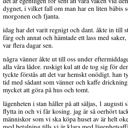
det är egentligen för sent att vara vaken vid de
dygnet, i vilket fall om man har en liten bäbis 
morgonen och fjanta.
idag har det varit regnigt och dant. åkte in till 
färg och annat och hämtade ett lass med saker,
var flera dagar sen.
några vänner åkte ut till oss under eftermiddagen
alla våra lådor. ruskigt kul att de tog sig för d
tyckte förstås att det var hemskt onödigt. han ty
tid med sådant som vänner och kaffe drickning 
mycket att göra på hus och tomt.
lägenheten i stan håller på att säljas, 1 august
flytta in och vi får kosing. jag är så oerhört ta
människor som vi ska köpa huset av är helt oke
med betalning tills vi är klara med lägenhetsaff