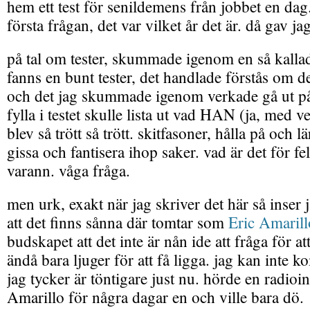
hem ett test för senildemens från jobbet en dag.
första frågan, det var vilket år det är. då gav ja
på tal om tester, skummade igenom en så kallad 
fanns en bunt tester, det handlade förstås om d
och det jag skummade igenom verkade gå ut på
fylla i testet skulle lista ut vad HAN (ja, med ve
blev så trött så trött. skitfasoner, hålla på och l
gissa och fantisera ihop saker. vad är det för fel
varann. våga fråga.
men urk, exakt när jag skriver det här så inser j
att det finns sånna där tomtar som
Eric Amarill
budskapet att det inte är nån ide att fråga för a
ändå bara ljuger för att få ligga. jag kan inte
jag tycker är töntigare just nu. hörde en radioi
Amarillo för några dagar en och ville bara dö.