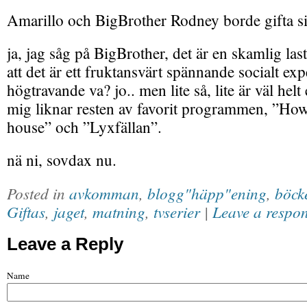
Amarillo och BigBrother Rodney borde gifta si
ja, jag såg på BigBrother, det är en skamlig last
att det är ett fruktansvärt spännande socialt ex
högtravande va? jo.. men lite så, lite är väl helt 
mig liknar resten av favorit programmen, ”How
house” och ”Lyxfällan”.
nä ni, sovdax nu.
Posted in
avkomman
,
blogg"häpp"ening
,
böck
Giftas
,
jaget
,
matning
,
tvserier
|
Leave a respo
Leave a Reply
Name