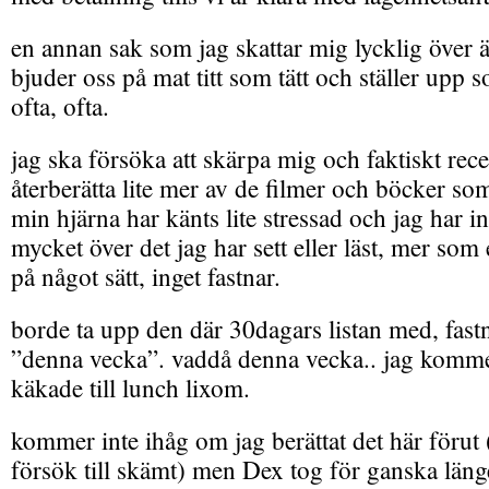
en annan sak som jag skattar mig lycklig öve
bjuder oss på mat titt som tätt och ställer upp
ofta, ofta.
jag ska försöka att skärpa mig och faktiskt rece
återberätta lite mer av de filmer och böcker so
min hjärna har känts lite stressad och jag har int
mycket över det jag har sett eller läst, mer som
på något sätt, inget fastnar.
borde ta upp den där 30dagars listan med, fastn
”denna vecka”. vaddå denna vecka.. jag kommer
käkade till lunch lixom.
kommer inte ihåg om jag berättat det här förut (
försök till skämt) men Dex tog för ganska län