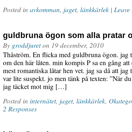
Posted in
avkomman
,
jaget
,
länkkärlek
|
Leave 
guldbruna ögon som alla pratar 
By
groddjuret
on
19 december, 2010
Thåström. En flicka med guldbruna ögon. jag t
om den här låten. min kompis P sa en gång att 
mest romantiska låtar hen vet. jag sa då att jag 
var lite suspekt. jo men tänk på texten: ”När d
jag täcket mot mig […]
Posted in
internätet
,
jaget
,
länkkärlek
,
Okatego
2 Responses