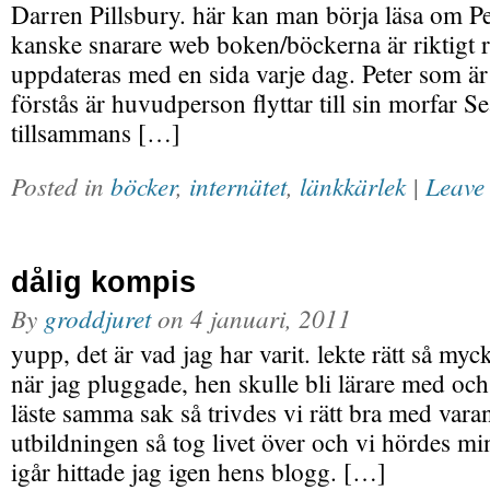
Darren Pillsbury. här kan man börja läsa om Pet
kanske snarare web boken/böckerna är riktigt r
uppdateras med en sida varje dag. Peter som ä
förstås är huvudperson flyttar till sin morfar
tillsammans […]
Posted in
böcker
,
internätet
,
länkkärlek
|
Leave
dålig kompis
By
groddjuret
on
4 januari, 2011
yupp, det är vad jag har varit. lekte rätt så my
när jag pluggade, hen skulle bli lärare med och
läste samma sak så trivdes vi rätt bra med varan
utbildningen så tog livet över och vi hördes m
igår hittade jag igen hens blogg. […]