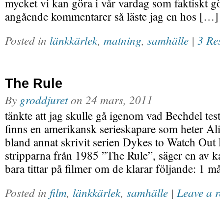
mycket vi kan göra i vår vardag som faktiskt gö
angående kommentarer så läste jag en hos […]
Posted in
länkkärlek
,
matning
,
samhälle
|
3 Re
The Rule
By
groddjuret
on
24 mars, 2011
tänkte att jag skulle gå igenom vad Bechdel test
finns en amerikansk serieskapare som heter A
bland annat skrivit serien Dykes to Watch Out F
stripparna från 1985 ”The Rule”, säger en av k
bara tittar på filmer om de klarar följande: 1 m
Posted in
film
,
länkkärlek
,
samhälle
|
Leave a 