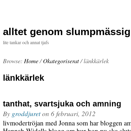
alltet genom slumpmässig
lite tankar och annat tjafs
Browse:
Home
/
Okategoriserat
/
länkkärlek
länkkärlek
tanthat, svartsjuka och amning
By
groddjuret
on
6 februari, 2012
livmodertröjan med Jonna som har bloggen amni
Hannah Widells blogg om hur hon nu ska slut