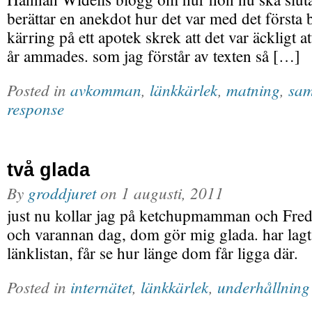
berättar en anekdot hur det var med det första 
kärring på ett apotek skrek att det var äckligt a
år ammades. som jag förstår av texten så […]
Posted in
avkomman
,
länkkärlek
,
matning
,
sam
response
två glada
By
groddjuret
on
1 augusti, 2011
just nu kollar jag på ketchupmamman och Fre
och varannan dag, dom gör mig glada. har lag
länklistan, får se hur länge dom får ligga där.
Posted in
internätet
,
länkkärlek
,
underhållning