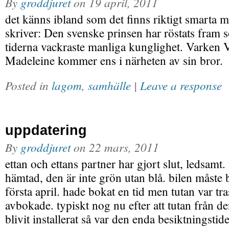
By
groddjuret
on
19 april, 2011
det känns ibland som det finns riktigt smarta 
skriver: Den svenske prinsen har röstats fram
tiderna vackraste manliga kunglighet. Varken Vi
Madeleine kommer ens i närheten av sin bror.
Posted in
lagom
,
samhälle
|
Leave a response
uppdatering
By
groddjuret
on
22 mars, 2011
ettan och ettans partner har gjort slut, ledsamt.
hämtad, den är inte grön utan blå. bilen måste 
första april. hade bokat en tid men tutan var tra
avbokade. typiskt nog nu efter att tutan från d
blivit installerat så var den enda besiktningst