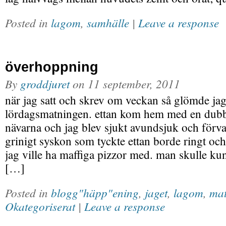
Posted in
lagom
,
samhälle
|
Leave a response
överhoppning
By
groddjuret
on
11 september, 2011
när jag satt och skrev om veckan så glömde jag 
lördagsmatningen. ettan kom hem med en dubbe
nävarna och jag blev sjukt avundsjuk och förvan
grinigt syskon som tyckte ettan borde ringt oc
jag ville ha maffiga pizzor med. man skulle k
[…]
Posted in
blogg"häpp"ening
,
jaget
,
lagom
,
mat
Okategoriserat
|
Leave a response