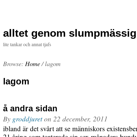
alltet genom slumpmässig
lite tankar och annat tjafs
Browse:
Home
/
lagom
lagom
å andra sidan
By
groddjuret
on
22 december, 2011
ibland är det svårt att se människors existensb
21 åring som torterade sin sex månaders hund