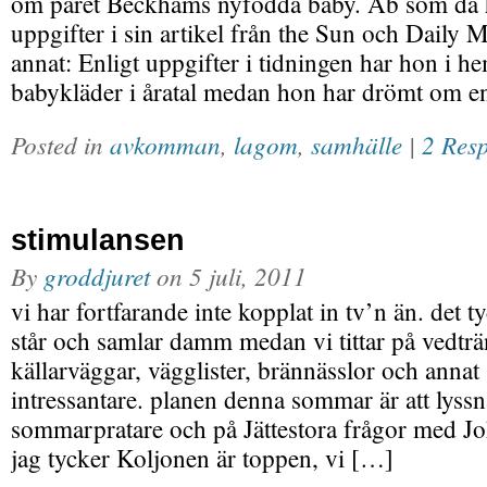
om paret Beckhams nyfödda baby. Ab som då 
uppgifter i sin artikel från the Sun och Daily M
annat: Enligt uppgifter i tidningen har hon i h
babykläder i åratal medan hon har drömt om en
Posted in
avkomman
,
lagom
,
samhälle
|
2 Res
stimulansen
By
groddjuret
on
5 juli, 2011
vi har fortfarande inte kopplat in tv’n än. det t
står och samlar damm medan vi tittar på vedträ
källarväggar, vägglister, brännässlor och anna
intressantare. planen denna sommar är att lyssn
sommarpratare och på Jättestora frågor med J
jag tycker Koljonen är toppen, vi […]