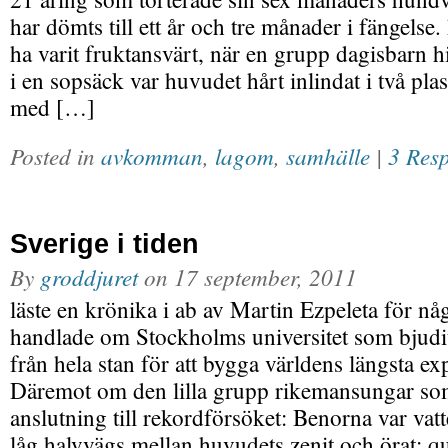
har dömts till ett år och tre månader i fängelse
ha varit fruktansvärt, när en grupp dagisbarn 
i en sopsäck var huvudet hårt inlindat i två pla
med […]
Posted in
avkomman
,
lagom
,
samhälle
|
3 Res
Sverige i tiden
By
groddjuret
on
17 september, 2011
läste en krönika i ab av Martin Ezpeleta för nå
handlade om Stockholms universitet som bjudit
från hela stan för att bygga världens längsta e
Däremot om den lilla grupp rikemansungar som
anslutning till rekordförsöket: Benorna var v
låg halvvägs mellan huvudets zenit och örat; q