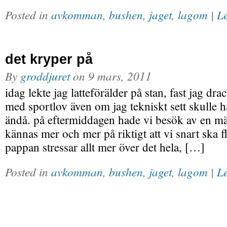
Posted in
avkomman
,
bushen
,
jaget
,
lagom
|
Le
det kryper på
By
groddjuret
on
9 mars, 2011
idag lekte jag latteförälder på stan, fast jag drac
med sportlov även om jag tekniskt sett skulle ha
ändå. på eftermiddagen hade vi besök av en mäk
kännas mer och mer på riktigt att vi snart ska fly
pappan stressar allt mer över det hela, […]
Posted in
avkomman
,
bushen
,
jaget
,
lagom
|
Le